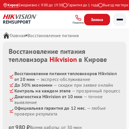
Яндекс
Киров
Ежедневно с 9:00 до 19:30
Гарантия до 1 года
Выезд мастера бе
Заявка
REMSUPPORT
Позвонить
Главная
Восстановление питания
Восстановление питания
тепловизора
Hikvision
в Кирове
Восстановление питания тепловизоров Hikvision
от 20 мин
— экспресс-обслуживание
До 30% экономии
— скидки при заявке онлайн
Контроль на каждом этапе
— прозрачный процесс
Диагностика Hikvision от 10 мин
— точное
выявление
Официальная гарантия до 12 мес.
— любые
проверки результата
от 980 ₽
Время работы: от 30 мин