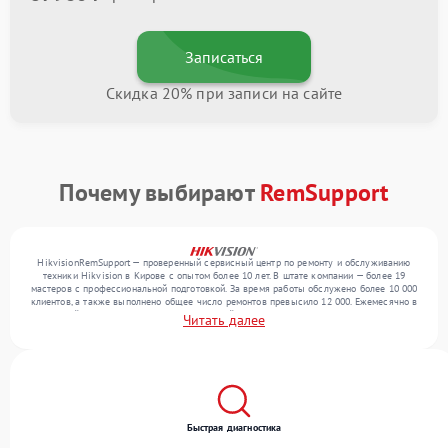
Записаться
Скидка 20% при записи на сайте
Почему выбирают
RemSupport
HikvisionRemSupport — проверенный сервисный центр по ремонту и обслуживанию
техники Hikvision в Кирове с опытом более 10 лет. В штате компании — более 19
мастеров с профессиональной подготовкой. За время работы обслужено более 10 000
клиентов, а также выполнено общее число ремонтов превысило 12 000. Ежемесячно в
сервисный центр поступает более 300 устройств, включая , , . Мы работаем с широким
Читать далее
спектром неисправностей и обеспечиваем надежный результат благодаря
отлаженным процессам ремонта.
Быстрая диагностика