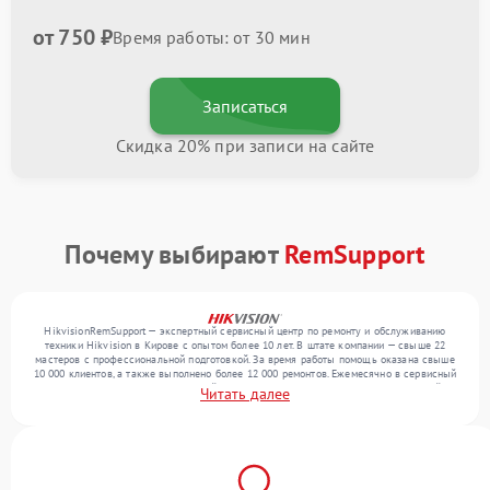
от 750 ₽
Время работы: от 30 мин
Записаться
Скидка 20% при записи на сайте
Почему выбирают
RemSupport
HikvisionRemSupport — экспертный сервисный центр по ремонту и обслуживанию
техники Hikvision в Кирове с опытом более 10 лет. В штате компании — свыше 22
мастеров с профессиональной подготовкой. За время работы помощь оказана свыше
10 000 клиентов, а также выполнено более 12 000 ремонтов. Ежемесячно в сервисный
центр поступает более 300 устройств, включая , , . Мы беремся за задачи любой
Читать далее
сложности и предлагаем стабильный уровень сервиса благодаря квалификации
мастеров.