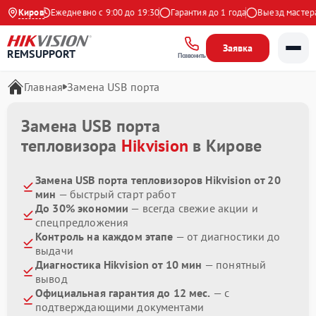
 Яндекс
Киров
Ежедневно с 9:00 до 19:30
Гарантия до 1 года
Выезд мастера 
Заявка
REMSUPPORT
Позвонить
Главная
Замена USB порта
Замена USB порта
тепловизора
Hikvision
в Кирове
Замена USB порта тепловизоров Hikvision от 20
мин
— быстрый старт работ
До 30% экономии
— всегда свежие акции и
спецпредложения
Контроль на каждом этапе
— от диагностики до
выдачи
Диагностика Hikvision от 10 мин
— понятный
вывод
Официальная гарантия до 12 мес.
— с
подтверждающими документами