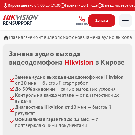
екс
Киров
Ежедневно с 9:00 до 19:30
Гарантия до 1 года
Выезд мастера беспл
Заявка
REMSUPPORT
Позвонить
Главная
Ремонт видеодомофонов
Замена аудио выхода
Замена аудио выхода
видеодомофона
Hikvision
в Кирове
Замена аудио выхода видеодомофонов Hikvision
от 20 мин
— быстрый старт работ
До 30% экономии
— самые выгодные условия
Контроль на каждом этапе
— от диагностики до
выдачи
Диагностика Hikvision от 10 мин
— быстрый
результат
Официальная гарантия до 12 мес.
— с
подтверждающими документами