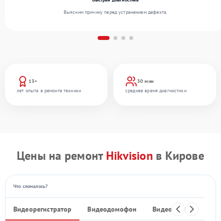
Выясним причину перед устранением дефекта.
13+
30 мин
лет опыта в ремонте техники
среднее время диагностики
Цены на ремонт
Hikvision
в Кирове
Что сломалось?
Видеорегистратор
Видеодомофон
Видеостены
Ком