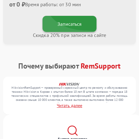
от 0 ₽
Время работы: от 30 мин
Записаться
Скидка 20% при записи на сайте
Почему выбирают
RemSupport
HikvisionRemSupport — проверенный сервисный центр по ремонту и обслуживанию
техники Hikvision в Кирове с опытом более 10 лет. В штате компании — порядка 18
технических специалистов с профильной квалификацией. За время работы помощь
оказана свыше 10 000 клиентов, а также выполнено выполнено более 12 000
ремонтов. Ежемесячно в сервисный центр поступает более 300 устройств, включая , , .
Читать далее
Мы работаем с широким спектром неисправностей и поддерживаем высокий
стандарт качества благодаря использованию современного оборудования.
Быстрая диагностика