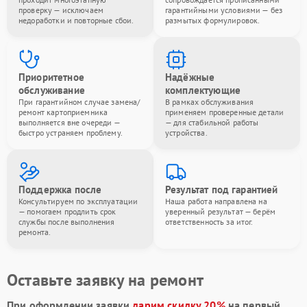
проверку — исключаем
гарантийными условиями — без
недоработки и повторные сбои.
размытых формулировок.
Приоритетное
Надёжные
обслуживание
комплектующие
При гарантийном случае замена/
В рамках обслуживания
ремонт картоприемника
применяем проверенные детали
выполняется вне очереди —
— для стабильной работы
быстро устраняем проблему.
устройства.
Поддержка после
Результат под гарантией
Консультируем по эксплуатации
Наша работа направлена на
— помогаем продлить срок
уверенный результат — берём
службы после выполнения
ответственность за итог.
ремонта.
Оставьте заявку на ремонт
При оформлении заявки
дарим скидку 20%
на первый