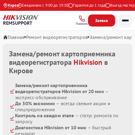
 Яндекс
Киров
Ежедневно с 9:00 до 19:30
Гарантия до 1 года
Выезд мастера б
Заявка
REMSUPPORT
Позвонить
Главная
Ремонт видеорегистраторов
Замена/ремонт кар
Замена/ремонт картоприемника
видеорегистратора
Hikvision
в
Кирове
Замена/ремонт картоприемника
видеорегистраторов Hikvision от 20 мин
—
экспресс-обслуживание
До 30% экономии
— всегда свежие акции и
спецпредложения
Контроль на каждом этапе
— статус ремонта по
запросу
Диагностика Hikvision от 10 мин
— быстрый
результат