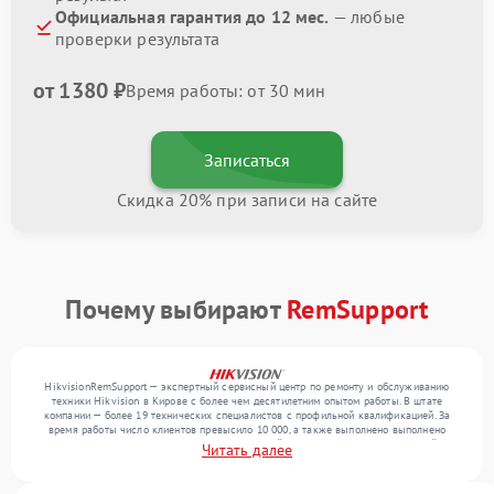
Официальная гарантия до 12 мес.
— любые
проверки результата
от 1380 ₽
Время работы: от 30 мин
Записаться
Скидка 20% при записи на сайте
Почему выбирают
RemSupport
HikvisionRemSupport — экспертный сервисный центр по ремонту и обслуживанию
техники Hikvision в Кирове с более чем десятилетним опытом работы. В штате
компании — более 19 технических специалистов с профильной квалификацией. За
время работы число клиентов превысило 10 000, а также выполнено выполнено
более 12 000 ремонтов. Ежемесячно в сервисный центр поступает от 300 устройств,
Читать далее
включая , , . Мы работаем с широким спектром неисправностей и предлагаем
стабильный уровень сервиса благодаря использованию современного оборудования.