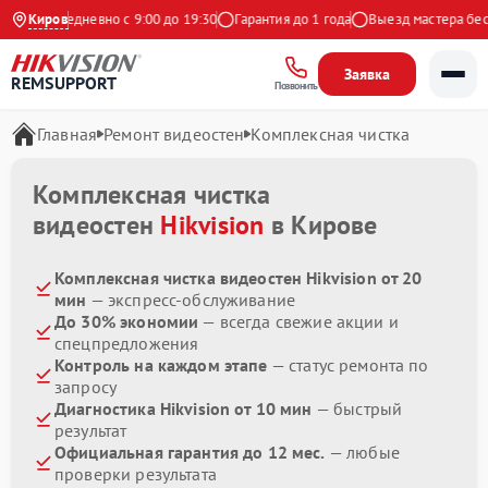
екс
Киров
Ежедневно с 9:00 до 19:30
Гарантия до 1 года
Выезд мастера беспл
Заявка
REMSUPPORT
Позвонить
Главная
Ремонт видеостен
Комплексная чистка
Комплексная чистка
видеостен
Hikvision
в Кирове
Комплексная чистка видеостен Hikvision от 20
мин
— экспресс-обслуживание
До 30% экономии
— всегда свежие акции и
спецпредложения
Контроль на каждом этапе
— статус ремонта по
запросу
Диагностика Hikvision от 10 мин
— быстрый
результат
Официальная гарантия до 12 мес.
— любые
проверки результата