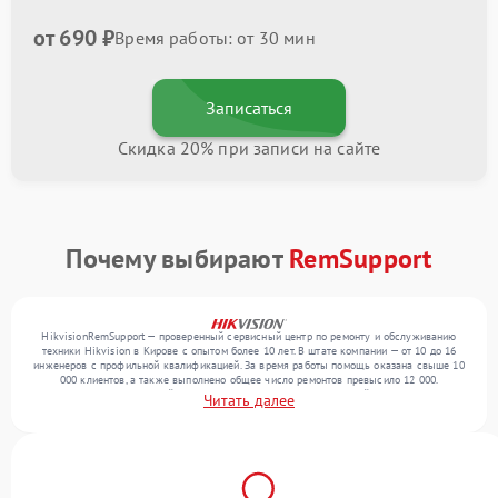
от 690 ₽
Время работы: от 30 мин
Записаться
Скидка 20% при записи на сайте
Почему выбирают
RemSupport
HikvisionRemSupport — проверенный сервисный центр по ремонту и обслуживанию
техники Hikvision в Кирове с опытом более 10 лет. В штате компании — от 10 до 16
инженеров с профильной квалификацией. За время работы помощь оказана свыше 10
000 клиентов, а также выполнено общее число ремонтов превысило 12 000.
Ежемесячно в сервисный центр поступает более 300 обращений, включая , , . Мы
Читать далее
работаем с широким спектром неисправностей и поддерживаем высокий стандарт
качества благодаря использованию современного оборудования.