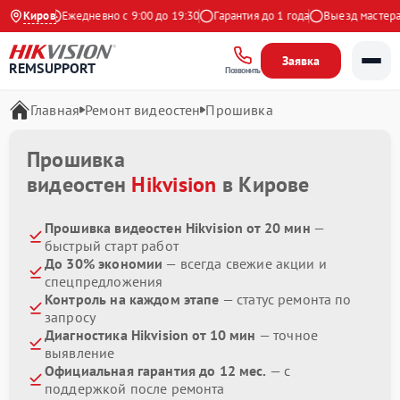
 Яндекс
Киров
Ежедневно с 9:00 до 19:30
Гарантия до 1 года
Выезд мастера б
Заявка
REMSUPPORT
Позвонить
Главная
Ремонт видеостен
Прошивка
Прошивка
видеостен
Hikvision
в Кирове
Прошивка видеостен Hikvision от 20 мин
—
быстрый старт работ
До 30% экономии
— всегда свежие акции и
спецпредложения
Контроль на каждом этапе
— статус ремонта по
запросу
Диагностика Hikvision от 10 мин
— точное
выявление
Официальная гарантия до 12 мес.
— с
поддержкой после ремонта