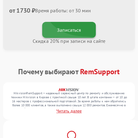
от 1730 ₽
Время работы: от 30 мин
Записаться
Скидка 20% при записи на сайте
Почему выбирают
RemSupport
HikvisionRemSupport — надежный сервисный центр по ремонту и обслуживанию
техники Hikvision в Кирове с практикой свыше 10 лет. В штате компании — от 10 до
16 мастеров с профессиональной подготовкой. За время работы к нам обратились
более 10 000 клиентов, а также выполнено свыше 12 000 ремонтов. Ежемесячно в
сервисный центр поступает более 300 устройств, включая , , . Мы выполняем ремонт
Читать далее
различного уровня сложности и гарантируем высокое качество обслуживания
благодаря использованию современного оборудования.