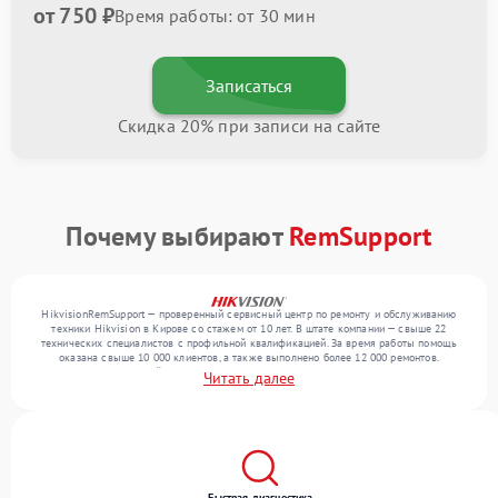
от 750 ₽
Время работы: от 30 мин
Записаться
Скидка 20% при записи на сайте
Почему выбирают
RemSupport
HikvisionRemSupport — проверенный сервисный центр по ремонту и обслуживанию
техники Hikvision в Кирове со стажем от 10 лет. В штате компании — свыше 22
технических специалистов с профильной квалификацией. За время работы помощь
оказана свыше 10 000 клиентов, а также выполнено более 12 000 ремонтов.
Ежемесячно в сервисный центр поступает свыше 300 единиц техники, включая , , . Мы
Читать далее
устраняем поломки любой сложности и обеспечиваем надежный результат благодаря
использованию современного оборудования.
Быстрая диагностика