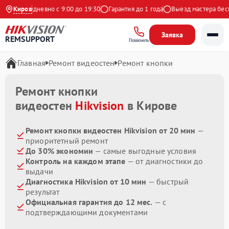
кс
Ежедневно с 9:00 до 19:30
Киров
Гарантия до 1 года
Выезд мастера беспл
Заявка
REMSUPPORT
Позвонить
Главная
Ремонт видеостен
Ремонт кнопки
Ремонт кнопки
видеостен
Hikvision
в Кирове
Ремонт кнопки видеостен Hikvision от 20 мин
—
приоритетный ремонт
До 30% экономии
— самые выгодные условия
Контроль на каждом этапе
— от диагностики до
выдачи
Диагностика Hikvision от 10 мин
— быстрый
результат
Официальная гарантия до 12 мес.
— с
подтверждающими документами