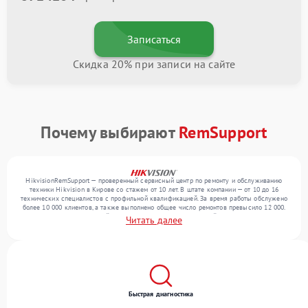
Записаться
Скидка 20% при записи на сайте
Почему выбирают
RemSupport
HikvisionRemSupport — проверенный сервисный центр по ремонту и обслуживанию
техники Hikvision в Кирове со стажем от 10 лет. В штате компании — от 10 до 16
технических специалистов с профильной квалификацией. За время работы обслужено
более 10 000 клиентов, а также выполнено общее число ремонтов превысило 12 000.
Ежемесячно в сервисный центр поступает более 300 устройств, включая , , . Мы
Читать далее
устраняем поломки любой сложности и предлагаем стабильный уровень сервиса
благодаря квалификации мастеров.
Быстрая диагностика