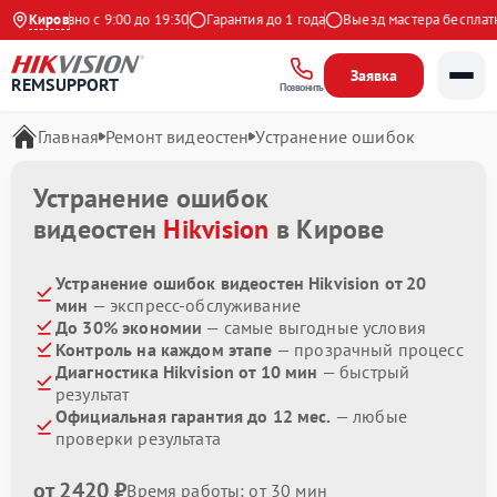
Ежедневно с 9:00 до 19:30
Киров
Гарантия до 1 года
Выезд мастера бесплатно
Заявка
REMSUPPORT
Позвонить
Главная
Ремонт видеостен
Устранение ошибок
Устранение ошибок
видеостен
Hikvision
в Кирове
Устранение ошибок видеостен Hikvision от 20
мин
— экспресс-обслуживание
До 30% экономии
— самые выгодные условия
Контроль на каждом этапе
— прозрачный процесс
Диагностика Hikvision от 10 мин
— быстрый
результат
Официальная гарантия до 12 мес.
— любые
проверки результата
от 2420 ₽
Время работы: от 30 мин