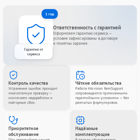
1 год
Ответственность с гарантией
Оформляем гарантию сервиса —
условия зафиксированы в договоре
и понятны заранее.
Гарантия от
сервиса
Контроль качества
Чёткие обязательства
Устранение ошибок проходит
Работа Hikvision RemSupport
многоэтапную проверку —
сопровождается прописанными
исключаем недоработки и
гарантийными условиями — без
повторные сбои.
размытых формулировок.
Приоритетное
Надёжные
обслуживание
комплектующие
При гарантийном случае
В рамках обслуживания